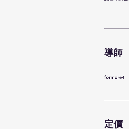
導師
formore4
定價