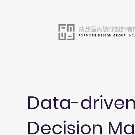
​扶茂室內裝修設計有
FORMORE DESIGN GROUP INC
Data-drive
Decision Ma